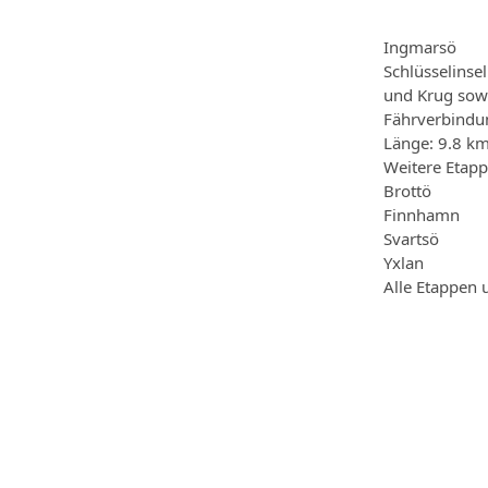
Ingmarsö
Schlüsselins
und Krug sow
Fährverbindun
Länge: 9.8 km 
Weitere Etap
Brottö
Finnhamn
Svartsö
Yxlan
Alle Etappen 